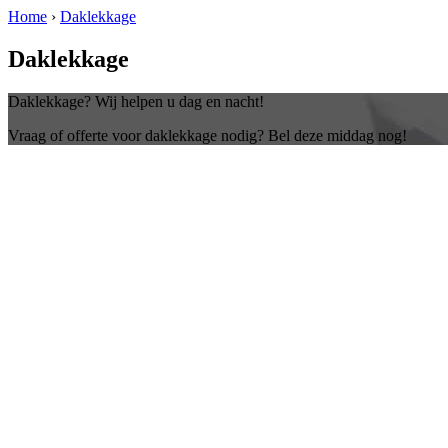
Home
›
Daklekkage
Daklekkage
Daklekkage? Wij helpen u dag en nacht!
Vraag of offerte voor daklekkage nodig? Bel deze middag nog!