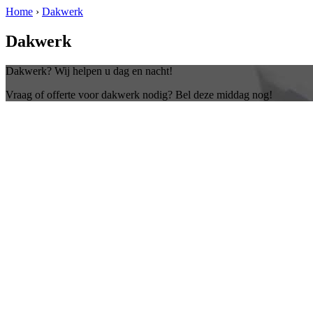
Home
›
Dakwerk
Dakwerk
Dakwerk? Wij helpen u dag en nacht!
Vraag of offerte voor dakwerk nodig? Bel deze middag nog!