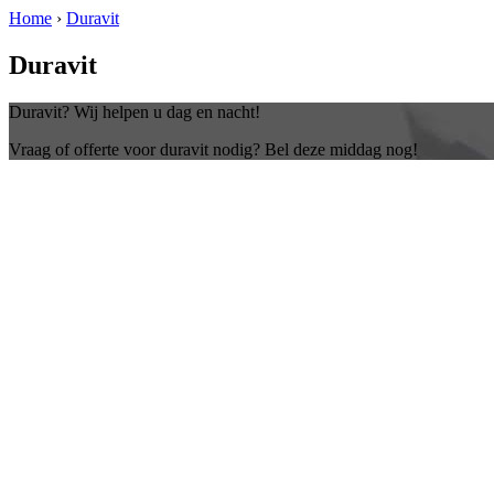
Home
›
Duravit
Duravit
Duravit? Wij helpen u dag en nacht!
Vraag of offerte voor duravit nodig? Bel deze middag nog!