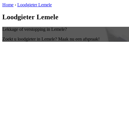
Home
›
Loodgieter Lemele
Loodgieter Lemele
Lekkage of verstopping in Lemele?
Zoekt u loodgieter in Lemele? Maak nu een afspraak!