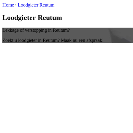
Home
›
Loodgieter Reutum
Loodgieter Reutum
Lekkage of verstopping in Reutum?
Zoekt u loodgieter in Reutum? Maak nu een afspraak!