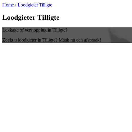
Home
›
Loodgieter Tilligte
Loodgieter Tilligte
Lekkage of verstopping in Tilligte?
Zoekt u loodgieter in Tilligte? Maak nu een afspraak!