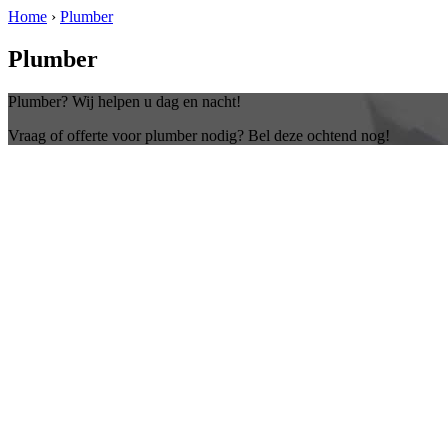
Home
›
Plumber
Plumber
Plumber? Wij helpen u dag en nacht!
Vraag of offerte voor plumber nodig? Bel deze ochtend nog!