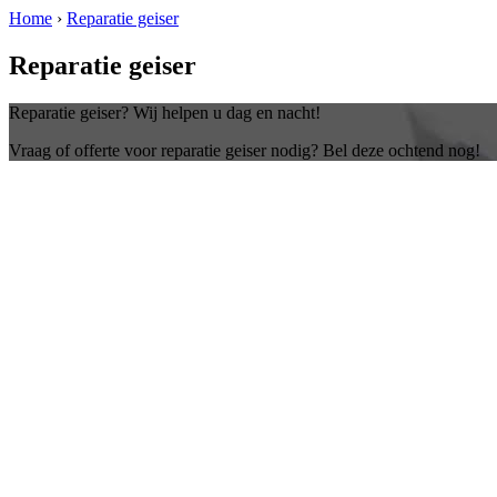
Home
›
Reparatie geiser
Reparatie geiser
Reparatie geiser? Wij helpen u dag en nacht!
Vraag of offerte voor reparatie geiser nodig? Bel deze ochtend nog!