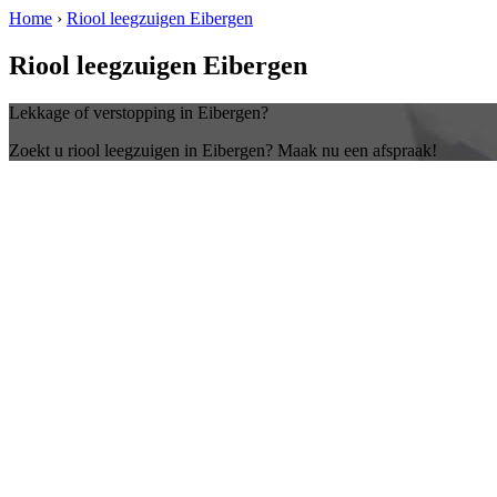
Home
›
Riool leegzuigen Eibergen
Riool leegzuigen Eibergen
Lekkage of verstopping in Eibergen?
Zoekt u riool leegzuigen in Eibergen? Maak nu een afspraak!