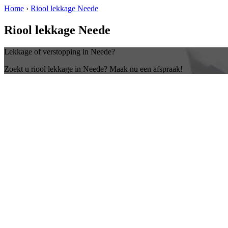
Home
›
Riool lekkage Neede
Riool lekkage Neede
Lekkage of verstopping in Neede?
Zoekt u riool lekkage in Neede? Maak nu een afspraak!