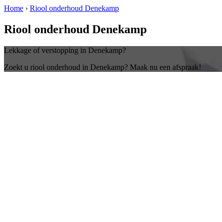
Home
›
Riool onderhoud Denekamp
Riool onderhoud Denekamp
Lekkage of verstopping in Denekamp?
Zoekt u riool onderhoud in Denekamp? Maak nu een afspraak!