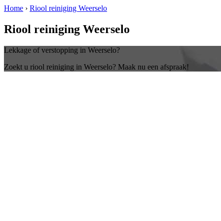
Home
›
Riool reiniging Weerselo
Riool reiniging Weerselo
Lekkage of verstopping in Weerselo?
Zoekt u riool reiniging in Weerselo? Maak nu een afspraak!