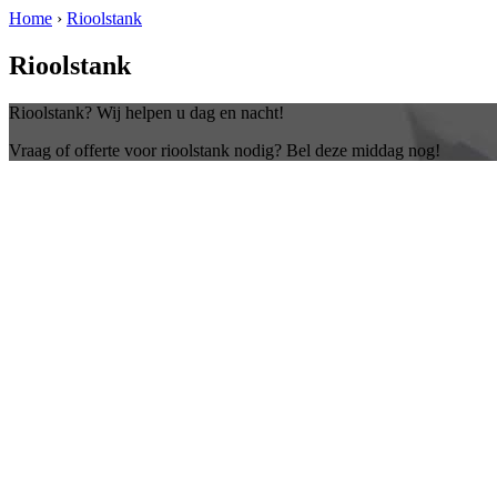
Home
›
Rioolstank
Rioolstank
Rioolstank? Wij helpen u dag en nacht!
Vraag of offerte voor rioolstank nodig? Bel deze middag nog!